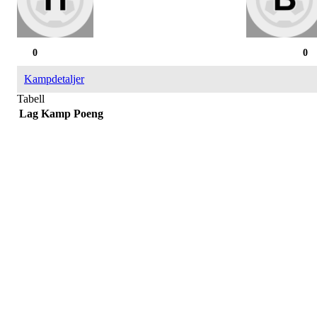
0
0
Kampdetaljer
Tabell
Lag
Kamp
Poeng
Påmelding/ mer info:
Hilde Elvine Risan (ambulerende miljøtjenester)
Tlf. 90661740