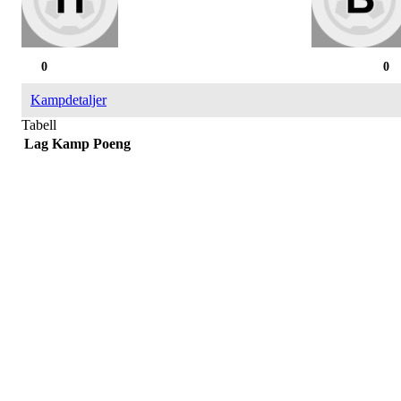
0
0
Kampdetaljer
Tabell
Lag
Kamp
Poeng
Påmelding/ mer info:
Hilde Elvine Risan (ambulerende miljøtjenester)
Tlf. 90661740