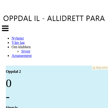
Veksle
navigasjon
Nyheter
Våre lag
Om klubben
Styret
Arrangement
Oppdal 2
0
-
Singsås