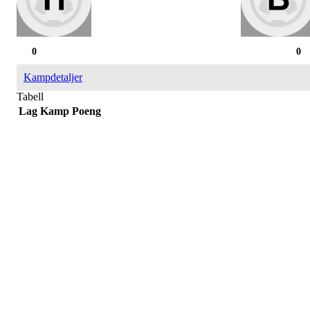
0
0
Kampdetaljer
Tabell
Lag
Kamp
Poeng
Påmelding/ mer info:
Hilde Elvine Risan (ambulerende miljøtjenester)
Tlf. 90661740