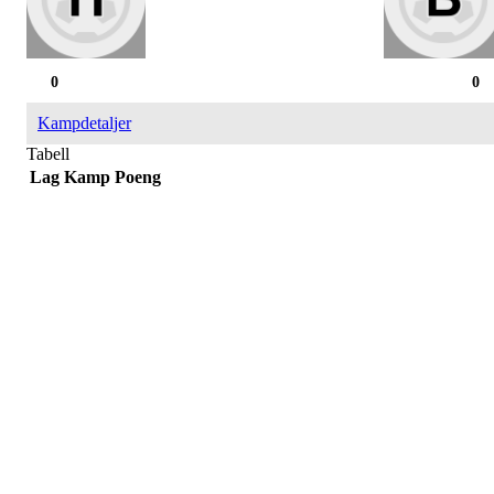
0
0
Kampdetaljer
Tabell
Lag
Kamp
Poeng
Påmelding/ mer info:
Hilde Elvine Risan (ambulerende miljøtjenester)
Tlf. 90661740