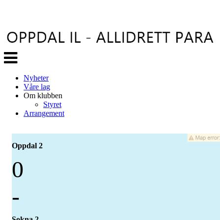
Veksle
navigasjon
Nyheter
Våre lag
Om klubben
Styret
Arrangement
Oppdal 2
0
-
Sokna 2