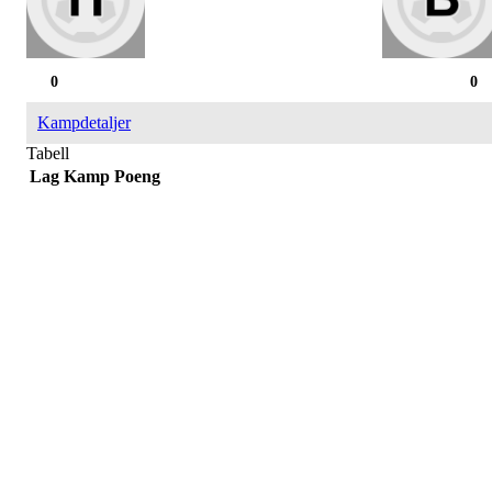
0
0
Kampdetaljer
Tabell
Lag
Kamp
Poeng
Påmelding/ mer info:
Hilde Elvine Risan (ambulerende miljøtjenester)
Tlf. 90661740