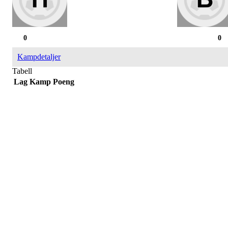
0
0
Kampdetaljer
Tabell
Lag
Kamp
Poeng
Påmelding/ mer info:
Hilde Elvine Risan (ambulerende miljøtjenester)
Tlf. 90661740