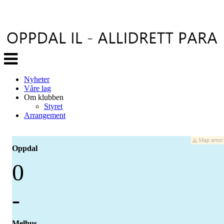
Veksle
navigasjon
Nyheter
Våre lag
Om klubben
Styret
Arrangement
Oppdal
0
-
Melhus