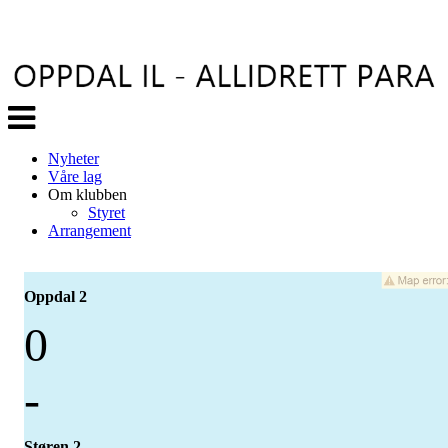
Veksle
navigasjon
Nyheter
Våre lag
Om klubben
Styret
Arrangement
Oppdal 2
0
-
Støren 2