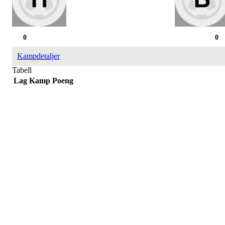
0
0
Kampdetaljer
Tabell
Lag
Kamp
Poeng
Påmelding/ mer info:
Hilde Elvine Risan (ambulerende miljøtjenester)
Tlf. 90661740