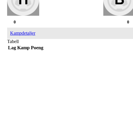
0
0
Kampdetaljer
Tabell
Lag
Kamp
Poeng
Påmelding/ mer info:
Hilde Elvine Risan (ambulerende miljøtjenester)
Tlf. 90661740