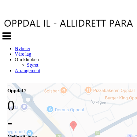
Veksle
navigasjon
Nyheter
Våre lag
Om klubben
Styret
Arrangement
Oppdal 2
0
-
Melhus/Gimse