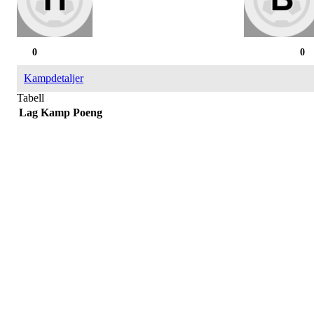
0
0
Kampdetaljer
Tabell
Lag
Kamp
Poeng
Påmelding/ mer info:
Hilde Elvine Risan (ambulerende miljøtjenester)
Tlf. 90661740