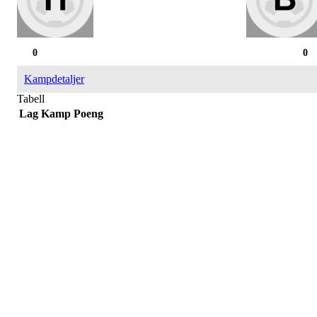
0
0
Kampdetaljer
Tabell
Lag
Kamp
Poeng
Påmelding/ mer info:
Hilde Elvine Risan (ambulerende miljøtjenester)
Tlf. 90661740