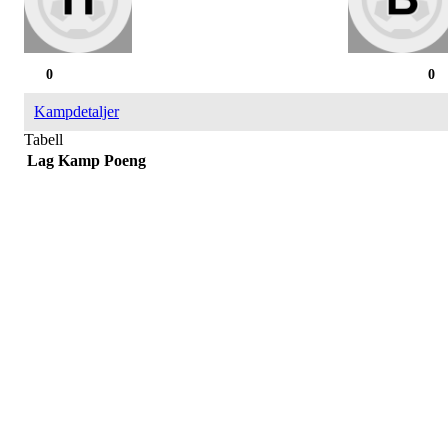
0
0
Kampdetaljer
Tabell
Lag
Kamp
Poeng
Påmelding/ mer info:
Hilde Elvine Risan (ambulerende miljøtjenester)
Tlf. 90661740