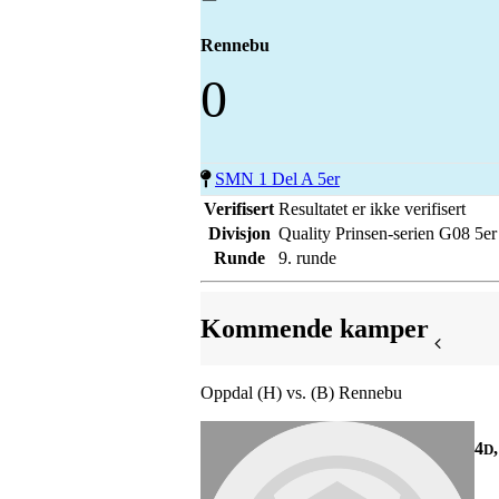
Rennebu
0
SMN 1 Del A 5er
Verifisert
Resultatet er ikke verifisert
Divisjon
Quality Prinsen-serien G08 5er
Runde
9. runde
Kommende kamper
Oppdal (H) vs. (B) Rennebu
4
D