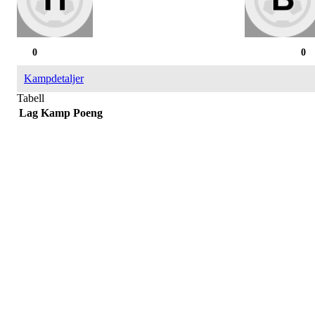
0
0
Kampdetaljer
Tabell
Lag
Kamp
Poeng
Påmelding/ mer info:
Hilde Elvine Risan (ambulerende miljøtjenester)
Tlf. 90661740