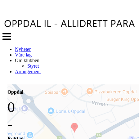
Veksle
navigasjon
Nyheter
Våre lag
Om klubben
Styret
Arrangement
Oppdal
0
-
Kolstad