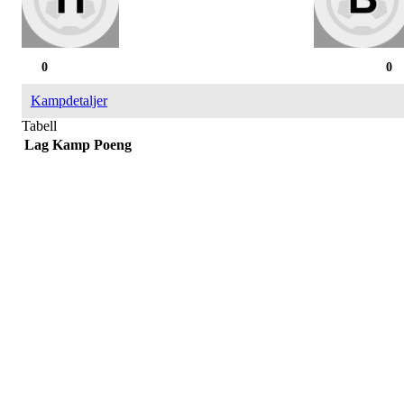
0
0
Kampdetaljer
Tabell
Lag
Kamp
Poeng
Påmelding/ mer info:
Hilde Elvine Risan (ambulerende miljøtjenester)
Tlf. 90661740