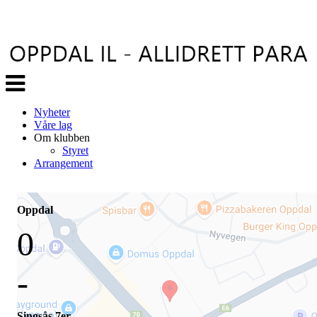
Veksle
navigasjon
Nyheter
Våre lag
Om klubben
Styret
Arrangement
Oppdal
0
-
Singsås 7er