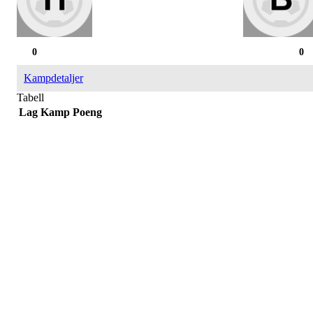
0
0
Kampdetaljer
Tabell
Lag
Kamp
Poeng
Påmelding/ mer info:
Hilde Elvine Risan (ambulerende miljøtjenester)
Tlf. 90661740