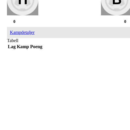
0
0
Kampdetaljer
Tabell
Lag
Kamp
Poeng
Påmelding/ mer info:
Hilde Elvine Risan (ambulerende miljøtjenester)
Tlf. 90661740