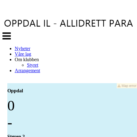
Veksle
navigasjon
Nyheter
Våre lag
Om klubben
Styret
Arrangement
Oppdal
0
-
Støren 2