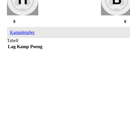
0
0
Kampdetaljer
Tabell
Lag
Kamp
Poeng
Påmelding/ mer info:
Hilde Elvine Risan (ambulerende miljøtjenester)
Tlf. 90661740