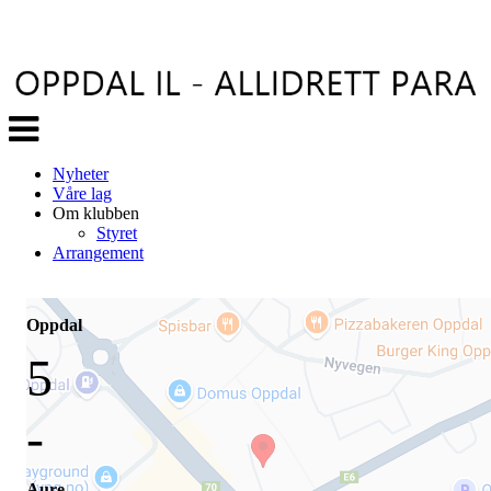
Veksle
navigasjon
Nyheter
Våre lag
Om klubben
Styret
Arrangement
Oppdal
5
-
Aure