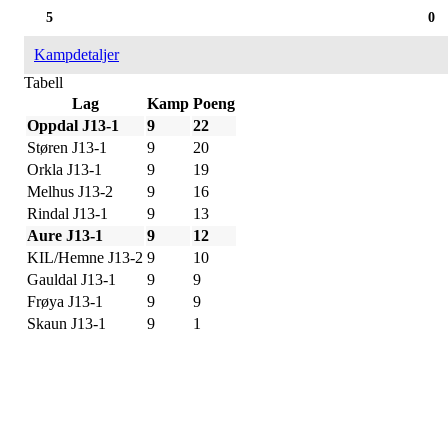
5
0
Kampdetaljer
Tabell
Lag
Kamp
Poeng
Oppdal J13-1
9
22
Støren J13-1
9
20
Orkla J13-1
9
19
Melhus J13-2
9
16
Rindal J13-1
9
13
Aure J13-1
9
12
KIL/Hemne J13-2
9
10
Gauldal J13-1
9
9
Frøya J13-1
9
9
Skaun J13-1
9
1