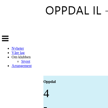
Veksle
navigasjon
Nyheter
Våre lag
Om klubben
Styret
Arrangement
Oppdal
4
-