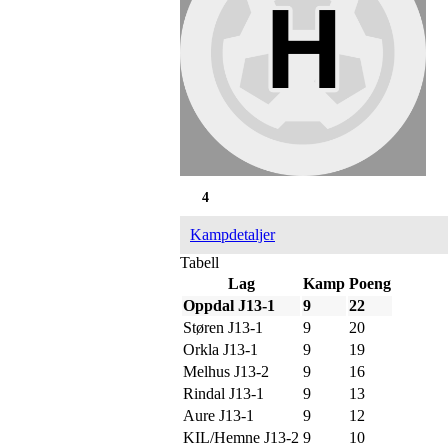
4
Kampdetaljer
Tabell
Lag
Kamp
Poeng
Oppdal J13-1
9
22
Støren J13-1
9
20
Orkla J13-1
9
19
Melhus J13-2
9
16
Rindal J13-1
9
13
Aure J13-1
9
12
KIL/Hemne J13-2
9
10