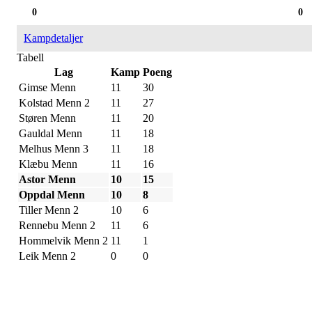
0
0
Kampdetaljer
Tabell
Lag
Kamp
Poeng
Gimse Menn
11
30
Kolstad Menn 2
11
27
Støren Menn
11
20
Gauldal Menn
11
18
Melhus Menn 3
11
18
Klæbu Menn
11
16
Astor Menn
10
15
Oppdal Menn
10
8
Tiller Menn 2
10
6
Rennebu Menn 2
11
6
Hommelvik Menn 2
11
1
Leik Menn 2
0
0