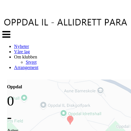
Veksle
navigasjon
Nyheter
Våre lag
Om klubben
Styret
Arrangement
Oppdal
0
-
Astor