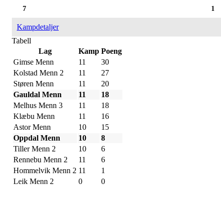
7
1
Kampdetaljer
Tabell
Lag
Kamp
Poeng
Gimse Menn
11
30
Kolstad Menn 2
11
27
Støren Menn
11
20
Gauldal Menn
11
18
Melhus Menn 3
11
18
Klæbu Menn
11
16
Astor Menn
10
15
Oppdal Menn
10
8
Tiller Menn 2
10
6
Rennebu Menn 2
11
6
Hommelvik Menn 2
11
1
Leik Menn 2
0
0