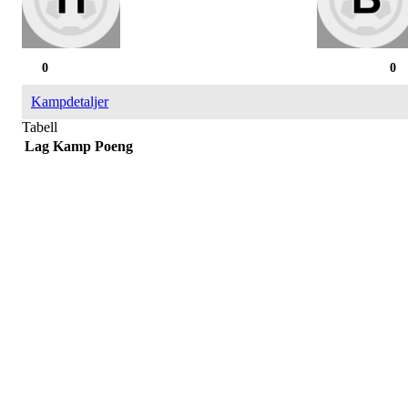
0
0
Kampdetaljer
Tabell
Lag
Kamp
Poeng
Påmelding/ mer info:
Hilde Elvine Risan (ambulerende miljøtjenester)
Tlf. 90661740