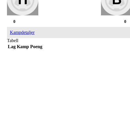
0
0
Kampdetaljer
Tabell
Lag
Kamp
Poeng
Påmelding/ mer info:
Hilde Elvine Risan (ambulerende miljøtjenester)
Tlf. 90661740