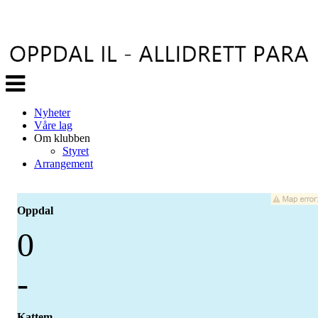
Veksle
navigasjon
Nyheter
Våre lag
Om klubben
Styret
Arrangement
Oppdal
0
-
Kattem