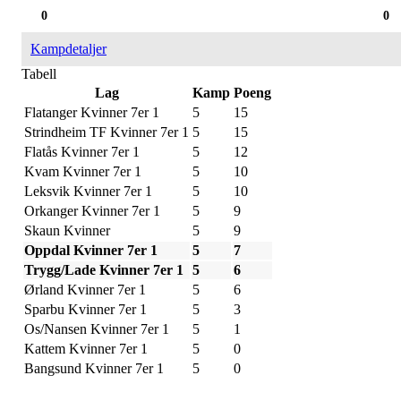
0
0
Kampdetaljer
Tabell
Lag
Kamp
Poeng
Flatanger Kvinner 7er 1
5
15
Strindheim TF Kvinner 7er 1
5
15
Flatås Kvinner 7er 1
5
12
Kvam Kvinner 7er 1
5
10
Leksvik Kvinner 7er 1
5
10
Orkanger Kvinner 7er 1
5
9
Skaun Kvinner
5
9
Oppdal Kvinner 7er 1
5
7
Trygg/Lade Kvinner 7er 1
5
6
Ørland Kvinner 7er 1
5
6
Sparbu Kvinner 7er 1
5
3
Os/Nansen Kvinner 7er 1
5
1
Kattem Kvinner 7er 1
5
0
Bangsund Kvinner 7er 1
5
0