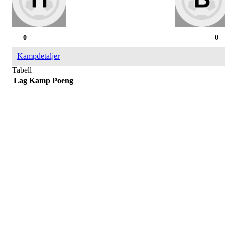
0
0
Kampdetaljer
Tabell
Lag
Kamp
Poeng
Påmelding/ mer info:
Hilde Elvine Risan (ambulerende miljøtjenester)
Tlf. 90661740