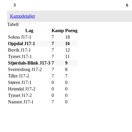
3
6
Kampdetaljer
Tabell
Lag
Kamp
Poeng
Sokna J17-1
7
18
Oppdal J17-1
7
16
Buvik J17-1
7
12
Tynset J17-1
7
11
Stjørdals-Blink J17-3
7
9
Sverresborg J17-2
7
8
Tiller J17-2
7
7
Støren J17-1
0
0
Heimdal J17-2
0
0
Tynset J17-2
0
0
Nansen J17-1
7
0