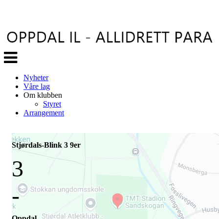
Veksle
navigasjon
Nyheter
Våre lag
Om klubben
Styret
Arrangement
Stjørdals-Blink 3 9er
3
-
Oppdal