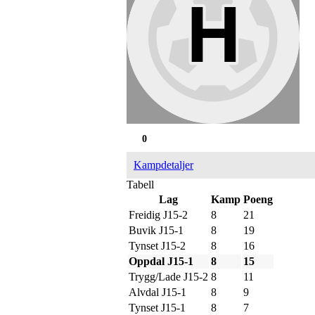
0
Kampdetaljer
Tabell
Lag
Kamp
Poeng
Freidig J15-2
8
21
Buvik J15-1
8
19
Tynset J15-2
8
16
Oppdal J15-1
8
15
Trygg/Lade J15-2
8
11
Alvdal J15-1
8
9
Tynset J15-1
8
7