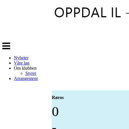
Veksle
navigasjon
Nyheter
Våre lag
Om klubben
Styret
Arrangement
Røros
0
-