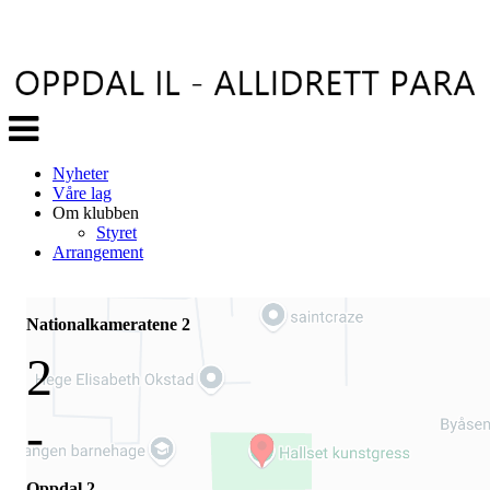
Veksle
navigasjon
Nyheter
Våre lag
Om klubben
Styret
Arrangement
Nationalkameratene 2
2
-
Oppdal 2