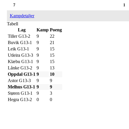
7
1
Kampdetaljer
Tabell
Lag
Kamp
Poeng
Tiller G13-2
9
22
Buvik G13-1
9
21
Leik G13-1
9
15
Utleira G13-3
9
15
Klæbu G13-1
9
15
Lånke G13-2
9
13
Oppdal G13-1
9
10
Astor G13-3
9
9
Melhus G13-1
9
9
Støren G13-1
9
3
Hegra G13-2
0
0