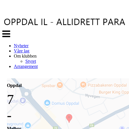
Veksle
navigasjon
Nyheter
Våre lag
Om klubben
Styret
Arrangement
Oppdal
7
-
Melhus