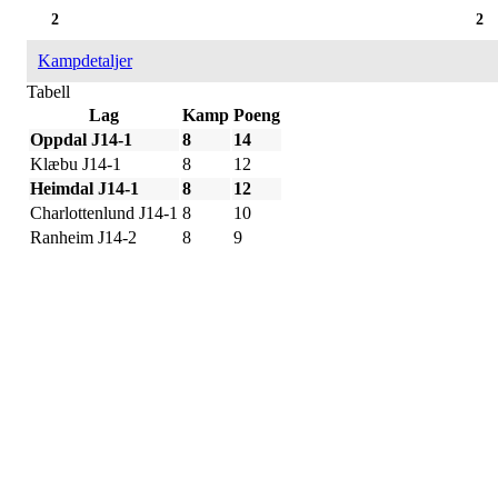
2
2
Kampdetaljer
Tabell
Lag
Kamp
Poeng
Oppdal J14-1
8
14
Klæbu J14-1
8
12
Heimdal J14-1
8
12
Charlottenlund J14-1
8
10
Ranheim J14-2
8
9
Påmelding/ mer info:
Hilde Elvine Risan (ambulerende miljøtjenester)