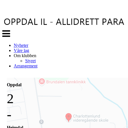
Veksle
navigasjon
Nyheter
Våre lag
Om klubben
Styret
Arrangement
Oppdal
2
-
Heimdal