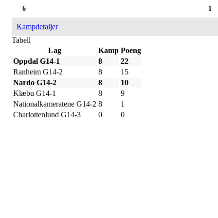
6
1
Kampdetaljer
Tabell
Lag
Kamp
Poeng
Oppdal G14-1
8
22
Ranheim G14-2
8
15
Nardo G14-2
8
10
Klæbu G14-1
8
9
Nationalkameratene G14-2
8
1
Charlottenlund G14-3
0
0
Påmelding/ mer info:
Hilde Elvine Risan (ambulerende miljøtjenester)