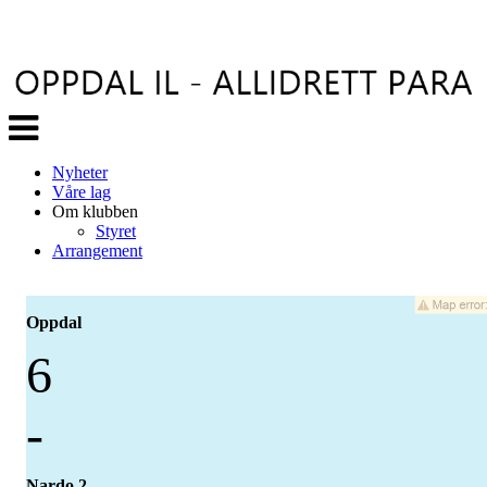
Veksle
navigasjon
Nyheter
Våre lag
Om klubben
Styret
Arrangement
Oppdal
6
-
Nardo 2