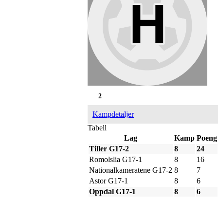
2
Kampdetaljer
Tabell
Lag
Kamp
Poeng
Tiller G17-2
8
24
Romolslia G17-1
8
16
Nationalkameratene G17-2
8
7
Astor G17-1
8
6
Oppdal G17-1
8
6